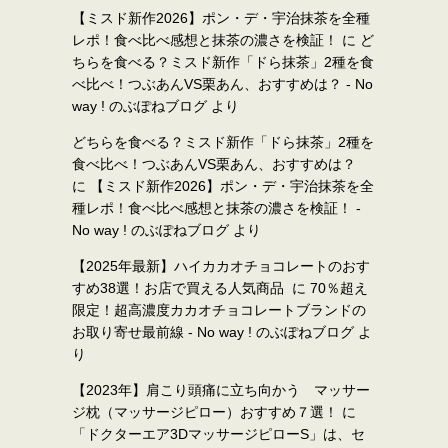
【ミスド新作2026】ポン・デ・宇治抹茶を全種
レポ！食べ比べ感想と抹茶の濃さを検証！
に
ど
ちらを食べる？ミスド新作「ドら抹茶」2種を食
べ比べ！つぶあんVS栗あん、おすすめは？ - No
way ! のぶぽねブログ
より
どちらを食べる？ミスド新作「ドら抹茶」2種を
食べ比べ！つぶあんVS栗あん、おすすめは？
に
【ミスド新作2026】ポン・デ・宇治抹茶を全
種レポ！食べ比べ感想と抹茶の濃さを検証！ -
No way ! のぶぽねブログ
より
【2025年最新】ハイカカオチョコレートのおす
すめ38選！お店で買える人気商品
に
70％超え
限定！超高濃度カカオチョコレートブランドの
お取り寄せ最前線 - No way ! のぶぽねブログ
よ
り
【2023年】肩こり頭痛に立ち向かう マッサー
ジ枕（マッサージピロー）おすすめ７選！
に
「ドクターエア3DマッサージピローS」は、セ