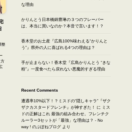
な理由
かりんとう日本橋錦豊琳の３つのフレーバー
宅
は、本当に買いなのか？本音で言います！？
紹
香木堂のお土産『広島100%味わえる“かりんと
調整
う”』県外の人に喜ばれる4つの理由は？
”
ー
た方
手が止まらない！香木堂『広島かりんとう “きな
広
粉”』一度食べたら戻れない悪魔的すぎる理由
Recent Comments
遭遇率10%以下！？ミスドの“隠しキャラ”『ザク
ザクカスタードフレンチ』が神すぎた！
に
ミス
ドの正解はこれ 最強の組み合わせ。フレンチク
ルーラー3セットが「最強」な理由は？ - No
way ! のぶぽねブログ
より