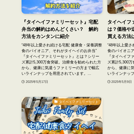
『タイヘイファミリーセット』宅配
タイヘイフ
弁当の解約はめんどくさい？ 解約
は？価格や
方法をカンタンに紹介
買える方法
“48年以上愛され続ける宅配 健康食・栄養調整
“48年以上愛
食のパイオニア、それがタイヘイのお弁当”
食のパイオニア
『タイヘイファミリーセット』とは？シリー
『タイヘイフ
ズ累計5,300万食突破。治療食を勧められた方
ズ累計5,30
から、健康に気遣うファミリーの方まで幅広
から、健康に
いラインナップを用意されています。...
いラインナップ
2025年5月17日
2025年5月9日
タイヘイファミリーセット