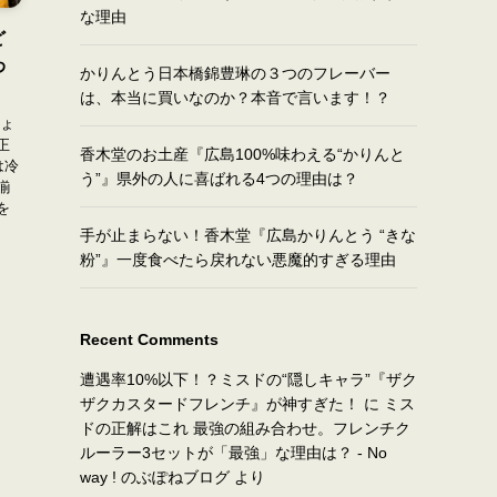
な理由
ど
わ
かりんとう日本橋錦豊琳の３つのフレーバー
は、本当に買いなのか？本音で言います！？
しょ
正
香木堂のお土産『広島100%味わえる“かりんと
は冷
う”』県外の人に喜ばれる4つの理由は？
揃
を
手が止まらない！香木堂『広島かりんとう “きな
粉”』一度食べたら戻れない悪魔的すぎる理由
Recent Comments
遭遇率10%以下！？ミスドの“隠しキャラ”『ザク
ザクカスタードフレンチ』が神すぎた！
に
ミス
ドの正解はこれ 最強の組み合わせ。フレンチク
ルーラー3セットが「最強」な理由は？ - No
way ! のぶぽねブログ
より