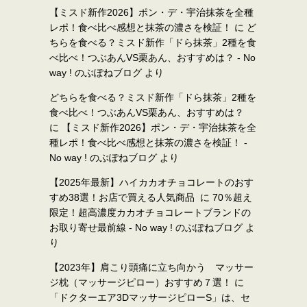
【ミスド新作2026】ポン・デ・宇治抹茶を全種
レポ！食べ比べ感想と抹茶の濃さを検証！
に
ど
ちらを食べる？ミスド新作「ドら抹茶」2種を食
べ比べ！つぶあんVS栗あん、おすすめは？ - No
way ! のぶぽねブログ
より
どちらを食べる？ミスド新作「ドら抹茶」2種を
食べ比べ！つぶあんVS栗あん、おすすめは？
に
【ミスド新作2026】ポン・デ・宇治抹茶を全
種レポ！食べ比べ感想と抹茶の濃さを検証！ -
No way ! のぶぽねブログ
より
【2025年最新】ハイカカオチョコレートのおす
すめ38選！お店で買える人気商品
に
70％超え
限定！超高濃度カカオチョコレートブランドの
お取り寄せ最前線 - No way ! のぶぽねブログ
よ
り
【2023年】肩こり頭痛に立ち向かう マッサー
ジ枕（マッサージピロー）おすすめ７選！
に
「ドクターエア3DマッサージピローS」は、セ