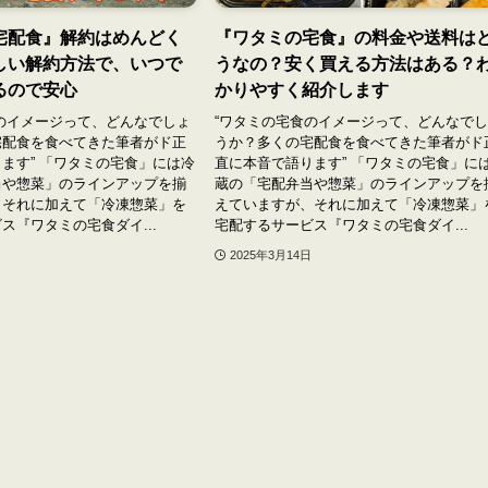
宅配食』解約はめんどく
『ワタミの宅食』の料金や送料は
しい解約方法で、いつで
うなの？安く買える方法はある？
るので安心
かりやすく紹介します
のイメージって、どんなでしょ
“ワタミの宅食のイメージって、どんなで
宅配食を食べてきた筆者がド正
うか？多くの宅配食を食べてきた筆者がド
ます” 「ワタミの宅食」には冷
直に本音で語ります” 「ワタミの宅食」に
当や惣菜」のラインアップを揃
蔵の「宅配弁当や惣菜」のラインアップを
、それに加えて「冷凍惣菜」を
えていますが、それに加えて「冷凍惣菜」
ス『ワタミの宅食ダイ...
宅配するサービス『ワタミの宅食ダイ...
2025年3月14日