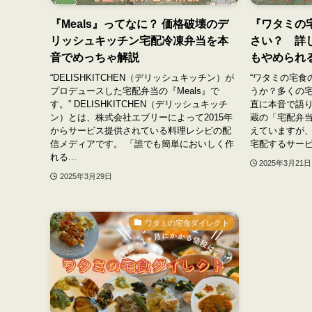
『Meals』ってなに？ 価格破壊のデ
『ワタミの
リッシュキッチン宅配冷凍弁当を本
さい？ 詳
音でめっちゃ解説
もやめられ
“DELISHKITCHEN（デリッシュキッチン）が
“ワタミの宅食
プロデュースした宅配弁当の『Meals』で
うか？多くの
す。” DELISHKITCHEN（デリッシュキッチ
直に本音で語り
ン）とは、株式会社エブリーによって2015年
蔵の「宅配弁
からサービス提供されている料理レシピの配
えていますが
信メディアです。 「誰でも簡単においしく作
宅配するサービ
れる...
2025年3月21日
2025年3月29日
ワタミの宅食ダイレクト