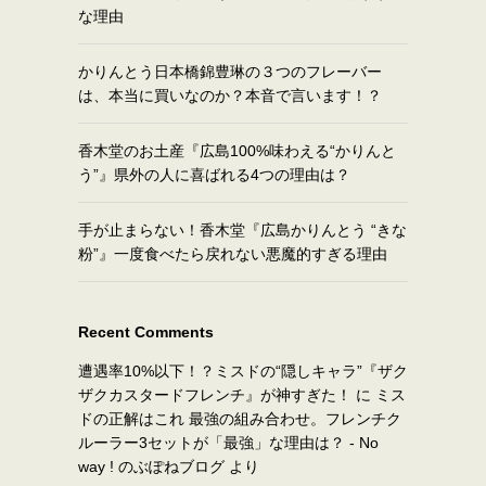
な理由
かりんとう日本橋錦豊琳の３つのフレーバー
は、本当に買いなのか？本音で言います！？
香木堂のお土産『広島100%味わえる“かりんと
う”』県外の人に喜ばれる4つの理由は？
手が止まらない！香木堂『広島かりんとう “きな
粉”』一度食べたら戻れない悪魔的すぎる理由
Recent Comments
遭遇率10%以下！？ミスドの“隠しキャラ”『ザク
ザクカスタードフレンチ』が神すぎた！
に
ミス
ドの正解はこれ 最強の組み合わせ。フレンチク
ルーラー3セットが「最強」な理由は？ - No
way ! のぶぽねブログ
より