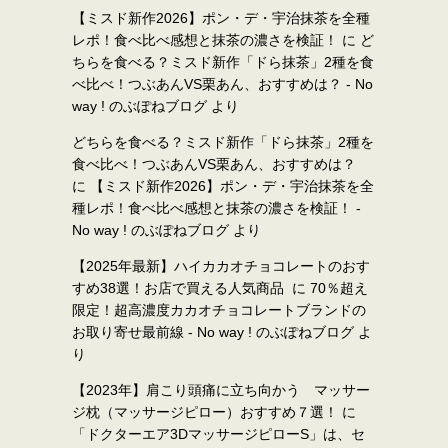
【ミスド新作2026】ポン・デ・宇治抹茶を全種
レポ！食べ比べ感想と抹茶の濃さを検証！
に
ど
ちらを食べる？ミスド新作「ドら抹茶」2種を食
べ比べ！つぶあんVS栗あん、おすすめは？ - No
way ! のぶぽねブログ
より
どちらを食べる？ミスド新作「ドら抹茶」2種を
食べ比べ！つぶあんVS栗あん、おすすめは？
に
【ミスド新作2026】ポン・デ・宇治抹茶を全
種レポ！食べ比べ感想と抹茶の濃さを検証！ -
No way ! のぶぽねブログ
より
【2025年最新】ハイカカオチョコレートのおす
すめ38選！お店で買える人気商品
に
70％超え
限定！超高濃度カカオチョコレートブランドの
お取り寄せ最前線 - No way ! のぶぽねブログ
よ
り
【2023年】肩こり頭痛に立ち向かう マッサー
ジ枕（マッサージピロー）おすすめ７選！
に
「ドクターエア3DマッサージピローS」は、セ