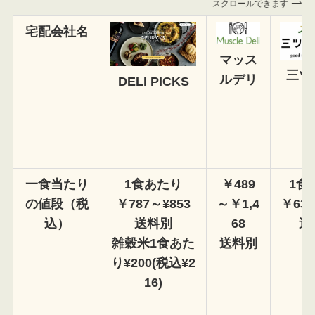
スクロールできます
宅配会社名
マッス
三ツ
ルデリ
DELI PICKS
一食当たり
1食あたり
￥489
1食
の値段（税
￥787～¥853
～￥1,4
￥630
込）
送料別
68
送
雑穀米1食あた
送料別
り¥200(税込¥2
16)