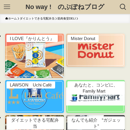
No way ! のぶぽねブログ
ホーム
ダイエットできる宅配弁当
筋肉食堂DELI
I LOVE『かりんとう』
Mister Donut
LAWSON Uchi Café
あなたと、コンビに、
Family Mart
ダイエットできる宅配弁
なんでも紹介 “ガジェッ
当
ト”