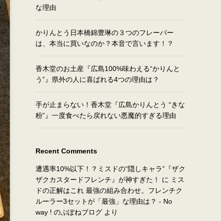
な理由
かりんとう日本橋錦豊琳の３つのフレーバー
は、本当に買いなのか？本音で言います！？
香木堂のお土産『広島100%味わえる“かりんと
う”』県外の人に喜ばれる4つの理由は？
手が止まらない！香木堂『広島かりんとう “きな
粉”』一度食べたら戻れない悪魔的すぎる理由
Recent Comments
遭遇率10%以下！？ミスドの“隠しキャラ”『ザク
ザクカスタードフレンチ』が神すぎた！
に
ミス
ドの正解はこれ 最強の組み合わせ。フレンチク
ルーラー3セットが「最強」な理由は？ - No
way ! のぶぽねブログ
より