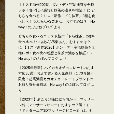
【ミスド新作2026】ポン・デ・宇治抹茶を全種
レポ！食べ比べ感想と抹茶の濃さを検証！
に
ど
ちらを食べる？ミスド新作「ドら抹茶」2種を食
べ比べ！つぶあんVS栗あん、おすすめは？ - No
way ! のぶぽねブログ
より
どちらを食べる？ミスド新作「ドら抹茶」2種を
食べ比べ！つぶあんVS栗あん、おすすめは？
に
【ミスド新作2026】ポン・デ・宇治抹茶を全
種レポ！食べ比べ感想と抹茶の濃さを検証！ -
No way ! のぶぽねブログ
より
【2025年最新】ハイカカオチョコレートのおす
すめ38選！お店で買える人気商品
に
70％超え
限定！超高濃度カカオチョコレートブランドの
お取り寄せ最前線 - No way ! のぶぽねブログ
よ
り
【2023年】肩こり頭痛に立ち向かう マッサー
ジ枕（マッサージピロー）おすすめ７選！
に
「ドクターエア3DマッサージピローS」は、セ